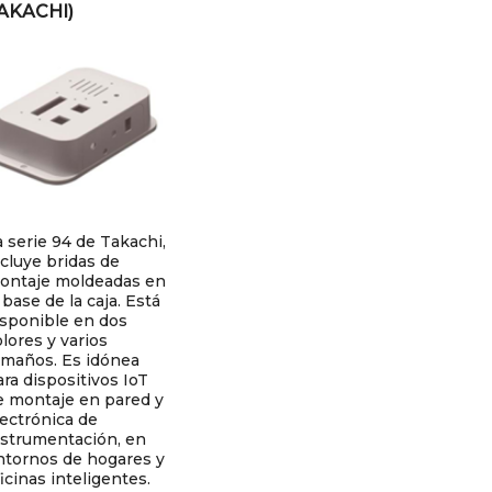
AKACHI)
a serie 94 de Takachi,
ncluye bridas de
ontaje moldeadas en
 base de la caja. Está
isponible en dos
lores y varios
amaños. Es idónea
ara dispositivos IoT
e montaje en pared y
lectrónica de
nstrumentación, en
ntornos de hogares y
icinas inteligentes.