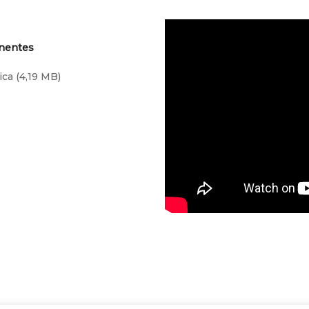
onentes
ica