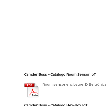
CamdenBoss – Catálogo Room Sensor IoT
Room sensor enclosure_D Beltrónic
CamdenBoss – Catálogo Hex-Box IoT