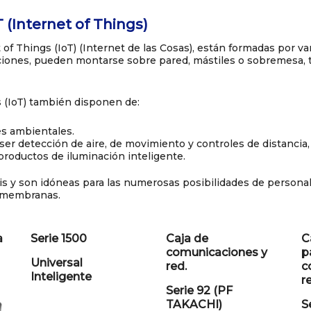
(Internet of Things)
of Things (IoT) (Internet de las Cosas), están formadas por va
ciones, pueden montarse sobre pared, mástiles o sobremesa, to
s (IoT) también disponen de:
es ambientales.
er detección de aire, de movimiento y controles de distancia,
productos de iluminación inteligente.
ris y son idóneas para las numerosas posibilidades de persona
o membranas.
a
Serie 1500
Caja de
C
comunicaciones y
p
Universal
red.
c
Inteligente
r
Serie 92 (PF
TAKACHI)
S