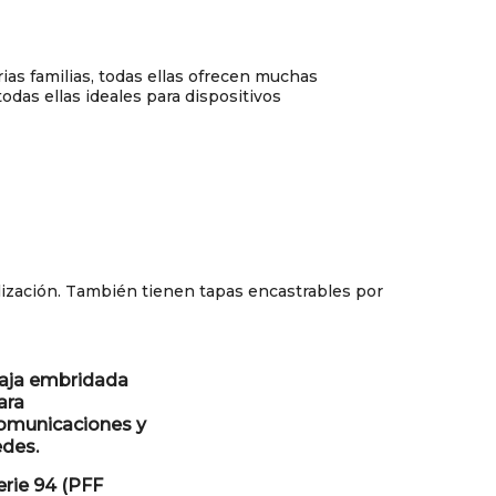
rias familias, todas ellas ofrecen muchas
das ellas ideales para dispositivos
lización. También tienen tapas encastrables por
aja embridada
ara
omunicaciones y
edes.
erie 94 (PFF