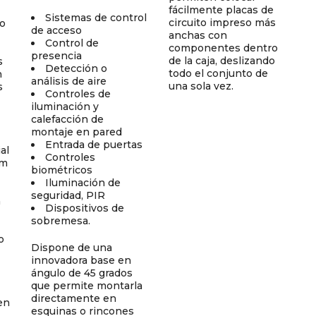
fácilmente placas de
Sistemas de control
circuito impreso más
ro
de acceso
anchas con
Control de
componentes dentro
presencia
de la caja, deslizando
s
Detección o
todo el conjunto de
n
análisis de aire
una sola vez.
s
Controles de
iluminación y
calefacción de
montaje en pared
Entrada de puertas
al
Controles
om
biométricos
Iluminación de
seguridad, PIR
a
Dispositivos de
sobremesa.
o
Dispone de una
innovadora base en
ángulo de 45 grados
que permite montarla
directamente en
en
esquinas o rincones