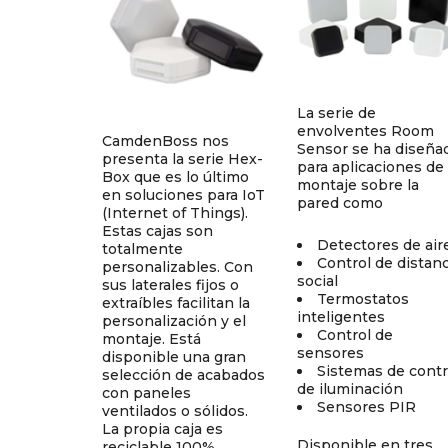
La serie de
envolventes Room
CamdenBoss nos
Sensor se ha diseña
presenta la serie Hex-
para aplicaciones de
Box que es lo último
montaje sobre la
en soluciones para IoT
pared como
(Internet of Things).
Estas cajas son
Detectores de air
totalmente
Control de distanc
personalizables. Con
social
sus laterales fijos o
Termostatos
extraíbles facilitan la
inteligentes
personalización y el
Control de
montaje. Está
sensores
disponible una gran
Sistemas de contr
selección de acabados
de iluminación
con paneles
Sensores PIR
ventilados o sólidos.
La propia caja es
Disponible en tres
reciclable 100%