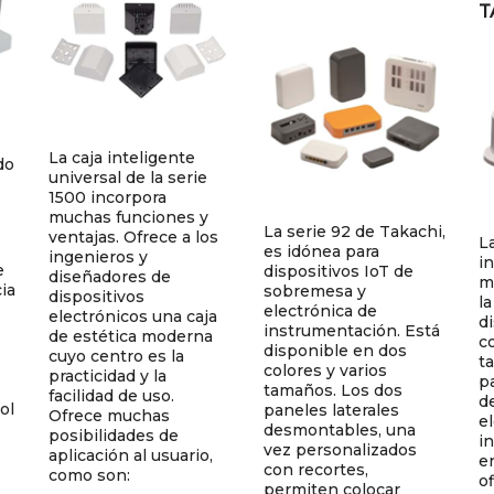
T
La caja inteligente
do
universal de la serie
1500 incorpora
muchas funciones y
La serie 92 de Takachi,
ventajas. Ofrece a los
L
es idónea para
ingenieros y
i
e
dispositivos IoT de
diseñadores de
m
ia
sobremesa y
dispositivos
la
electrónica de
electrónicos una caja
d
instrumentación. Está
de estética moderna
co
disponible en dos
cuyo centro es la
t
colores y varios
practicidad y la
p
tamaños. Los dos
facilidad de uso.
d
ol
paneles laterales
Ofrece muchas
e
desmontables, una
posibilidades de
i
vez personalizados
aplicación al usuario,
e
con recortes,
como son:
of
permiten colocar