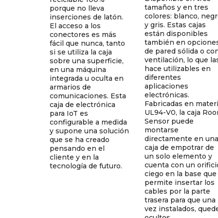
tamaños y en tres
porque no lleva
colores: blanco, neg
inserciones de latón.
y gris. Estas cajas
El acceso a los
están disponibles
conectores es más
también en opcione
fácil que nunca, tanto
de pared sólida o co
si se utiliza la caja
ventilación, lo que la
sobre una superficie,
hace utilizables en
en una máquina
diferentes
integrada u oculta en
aplicaciones
armarios de
electrónicas.
comunicaciones. Esta
Fabricadas en materi
caja de electrónica
UL94-V0, la caja Ro
para IoT es
Sensor puede
configurable a medida
montarse
y supone una solución
directamente en un
que se ha creado
caja de empotrar de
pensando en el
un solo elemento y
cliente y en la
cuenta con un orifici
tecnología de futuro.
ciego en la base que
permite insertar los
cables por la parte
trasera para que una
vez instalados, qued
ocultos.