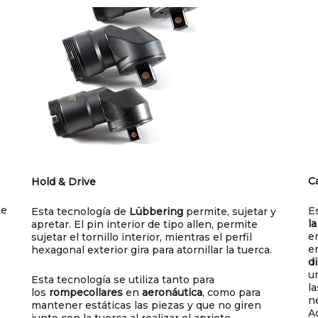
C
Hold & Drive
de
E
Esta tecnología de
Lübbering
permite, sujetar y
l
apretar. El pin interior de tipo allen, permite
e
sujetar el tornillo interior, mientras el perfil
e
hexagonal exterior gira para atornillar la tuerca.
di
u
Esta tecnología se utiliza tanto para
l
los
rompecollares
en
aeronáutica
, como para
n
mantener estáticas las piezas y que no giren
A
junto con la tuerca al realizar el apriete.