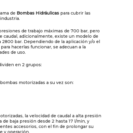
gama de
Bombas Hidráulicas
para cubrir las
industria.
presiones de trabajo máximas de 700 bar, pero
e caudal, adicionalmente, existe un modelo de
a 2800 bar. Dependiendo de la aplicación y/o el
 para hacerlas funcionar, se adecuan a la
dades de uso.
ividen en 2 grupos:
bombas motorizadas a su vez son:
torizadas, la velocidad de caudal a alta presión
 la de baja presión desde 2 hasta 17 l/min, y
rentes accesorios, con el fin de prolongar su
rte y operación.