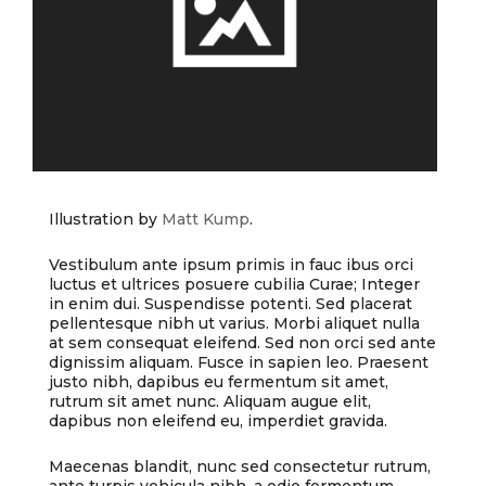
Illustration by
Matt Kump
.
Vestibulum ante ipsum primis in fauc ibus orci
luctus et ultrices posuere cubilia Curae; Integer
in enim dui. Suspendisse potenti. Sed placerat
pellentesque nibh ut varius. Morbi aliquet nulla
at sem consequat eleifend. Sed non orci sed ante
dignissim aliquam. Fusce in sapien leo. Praesent
justo nibh, dapibus eu fermentum sit amet,
rutrum sit amet nunc. Aliquam augue elit,
dapibus non eleifend eu, imperdiet gravida.
Maecenas blandit, nunc sed consectetur rutrum,
ante turpis vehicula nibh, a odio fermentum