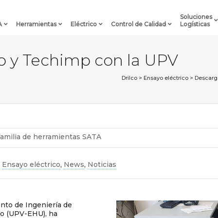
Soluciones
A
Herramientas
Eléctrico
Control de Calidad
Logísticas
co y Techimp con la UPV
Drilco
>
Ensayo eléctrico
>
Descarg
familia de herramientas SATA
,
Ensayo eléctrico
,
News
,
Noticias
nto de Ingeniería de
co (UPV-EHU), ha